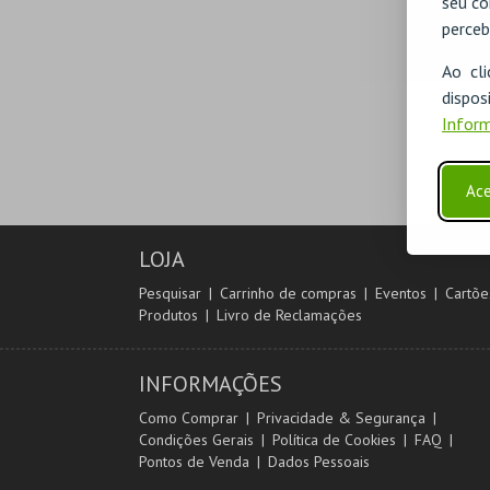
seu co
perceb
Ao cl
disp
Inform
Ace
LOJA
Pesquisar
Carrinho de compras
Eventos
Cartõe
Produtos
Livro de Reclamações
INFORMAÇÕES
Como Comprar
Privacidade & Segurança
Condições Gerais
Política de Cookies
FAQ
Pontos de Venda
Dados Pessoais