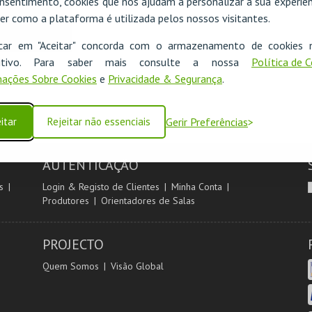
nsentimento, cookies que nos ajudam a personalizar a sua experiên
er como a plataforma é utilizada pelos nossos visitantes.
icar em "Aceitar" concorda com o armazenamento de cookies 
ositivo. Para saber mais consulte a nossa
Política de 
ações Sobre Cookies
e
Privacidade & Segurança
.
itar
Rejeitar não essenciais
Gerir Preferências
AUTENTICAÇÃO
s
Login & Registo de Clientes
Minha Conta
Produtores
Orientadores de Salas
PROJECTO
Quem Somos
Visão Global