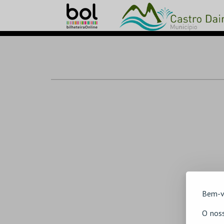
Bem-v
O noss